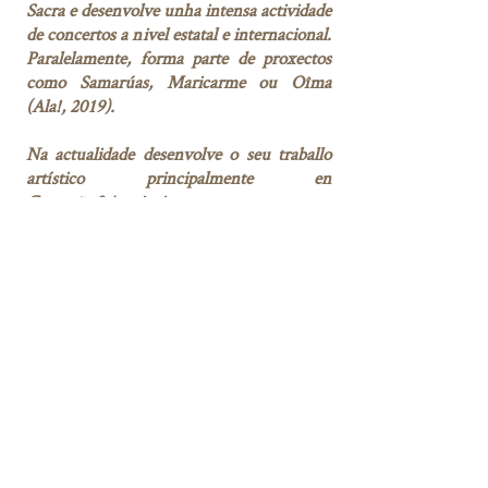
Sacra e desenvolve unha intensa actividade
de concertos a nivel estatal e internacional.
Paralelamente, forma parte de proxectos
como Samarúas, Maricarme ou Oîma
(Ala!, 2019).
Na actualidade desenvolve o seu traballo
artístico principalmente en
Caamaño&Ameixeiras, ao tempo que
colabora en numerosos proxectos como
violinista e cantante, como Barullo, de
Baiuca, De Ronda, de Mondra ou a banda
Ingrávida, con Mercedes Peón.
Sabela
Caamaño